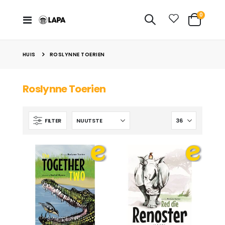
Items
0
Toggle
Cart
nav
HUIS
ROSLYNNE TOERIEN
Roslynne Toerien
FILTER