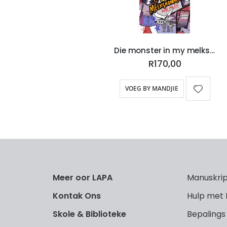
Die monster in my melkskommel (EBOEK)
R170,00
VOEG BY MANDJIE
Meer oor LAPA
Manuskrip
Kontak Ons
Hulp met
Skole & Biblioteke
Bepalings