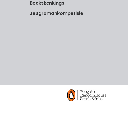
Boekskenkings
Jeugromankompetisie