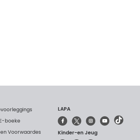
LAPA
voorleggings
 E-boeke
 en Voorwaardes
Kinder-en Jeug