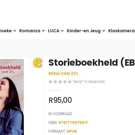
Boeke
Romanza
LUCA
Kinder-en Jeug
Klaskamer
Storieboekheld (E
RENé VAN ZYL
Skryf 'n resensie
R95,00
IN VOORRAAD
ISBN
9781779875617
FORMAAT:
EPUB