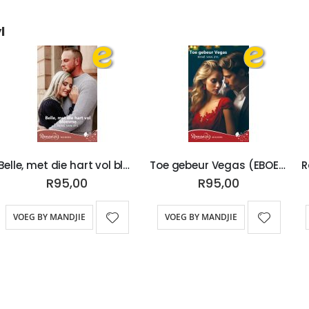
l
Belle, met die hart vol blomme (EBOEK)
Toe gebeur Vegas (EBOEK)
R
R95,00
R95,00
VOEG BY MANDJIE
VOEG BY MANDJIE