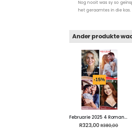
Nog nooit was sy so geïns
het geraamtes in die kas.
Ander produkte waa
Februarie 2025 4 Romanza E-boeke
R323,00
R380,00