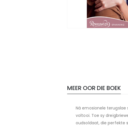
Skip
to
LINKS
the
beginning
of
the
images
gallery
MEER OOR DIE BOEK
Ná emosionele terugslae 
voltooi. Toe sy dreigbriew
oudsoldaat, die perfekte s