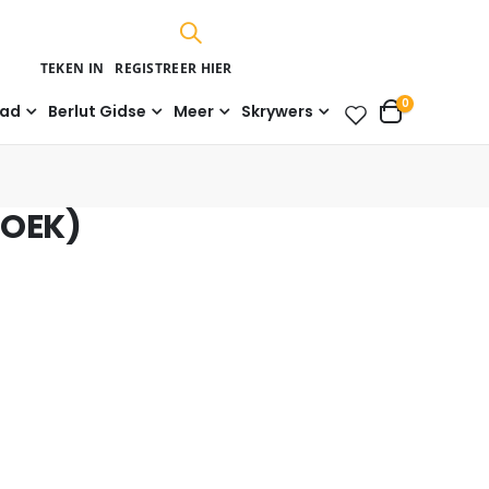
TEKEN IN
REGISTREER HIER
Items
0
aad
Berlut Gidse
Meer
Skrywers
Cart
BOEK)