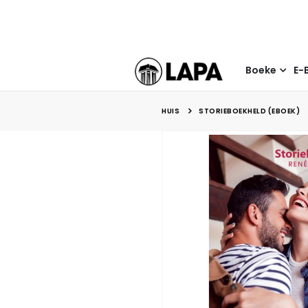
Boeke
E-
HUIS
STORIEBOEKHELD (EBOEK)
Skip
to
the
end
of
the
images
gallery