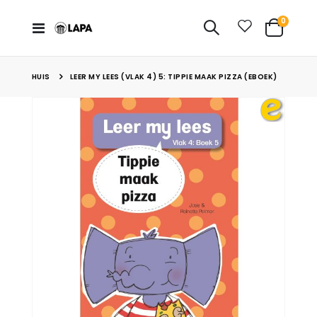
Items
0
Toggle
Cart
nav
HUIS
LEER MY LEES (VLAK 4) 5: TIPPIE MAAK PIZZA (EBOEK)
Skip
to
the
end
of
the
images
gallery