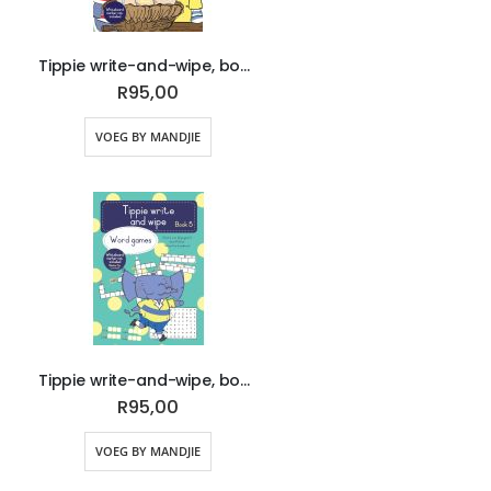
Tippie write-and-wipe, book 3: Numbers and digits
R95,00
VOEG BY MANDJIE
Tippie write-and-wipe, book 5: Word games
R95,00
VOEG BY MANDJIE