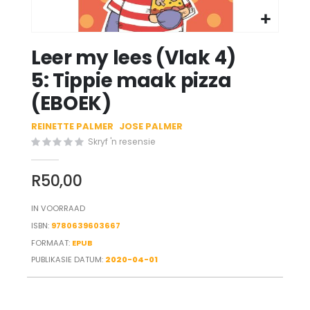
Skip
Leer my lees (Vlak 4)
to
the
5: Tippie maak pizza
beginning
(EBOEK)
of
the
REINETTE PALMER
JOSE PALMER
images
gallery
Skryf 'n resensie
R50,00
IN VOORRAAD
ISBN
9780639603667
FORMAAT:
EPUB
PUBLIKASIE DATUM:
2020-04-01