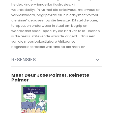
helder, kindervriendelike illustrasies; • ’n
woordeskatlys, ’n lys met die enkelvoud, meervoud en
verkleinwoord, begripsvrae en ’n bladsy met “voltooi
die sinne” gebaseer op die leesstuk. Dit stel die ouer,
terapeut en onderwyser in staat om begrip en
woordeskat speel-speel by die kind vas te lê. Boonop
is die reeks uitstekende waarde vir geld – dit is een
van die mees bekostigbare Afrikaanse
beginnerleesreekse wat tans op die mark is!
RESENSIES
Meer Deur Jose Palmer, Reinette
Palmer