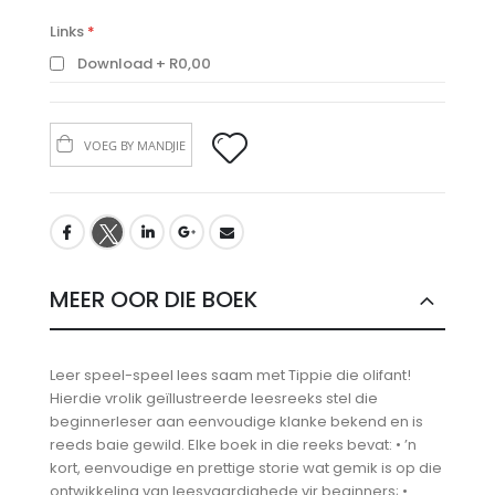
LINKS
Links
Download
R0,00
VOEG BY MANDJIE
MEER OOR DIE BOEK
Leer speel-speel lees saam met Tippie die olifant!
Hierdie vrolik geïllustreerde leesreeks stel die
beginnerleser aan eenvoudige klanke bekend en is
reeds baie gewild. Elke boek in die reeks bevat: • ’n
kort, eenvoudige en prettige storie wat gemik is op die
ontwikkeling van leesvaardighede vir beginners; •