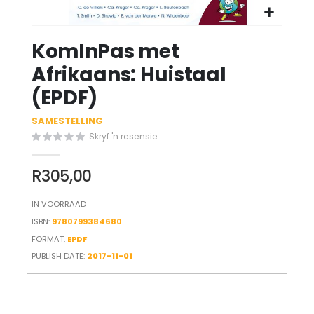
Skip
KomInPas met
to
the
Afrikaans: Huistaal
beginning
(EPDF)
of
the
SAMESTELLING
images
gallery
Skryf 'n resensie
R305,00
IN VOORRAAD
ISBN
9780799384680
FORMAT:
EPDF
PUBLISH DATE:
2017-11-01
LINKS