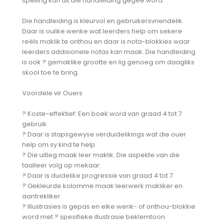
spelling kan uit die handleiding gegee word.
Die handleiding is kleurvol en gebruikersvriendelik.
Daar is oulike wenke wat leerders help om sekere
reëls maklik te onthou en daar is nota-blokkies waar
leerders addisionele notas kan maak. Die handleiding
is ook ? gemaklike grootte en lig genoeg om daagliks
skool toe te bring.
Voordele vir Ouers
?
Koste-effektief: Een boek word van graad 4 tot 7
gebruik.
?
Daar is stapsgewyse verduidelikings wat die ouer
help om sy kind te help.
?
Die uitleg maak leer maklik. Die aspekte van die
taalleer volg op mekaar.
?
Daar is duidelike progressie van graad 4 tot 7.
?
Gekleurde kolomme maak leerwerk makliker en
aantrekliker.
?
Illustrasies is gepas en elke wenk- of onthou-blokkie
word met ? spesifieke illustrasie beklemtoon.