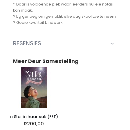
?
Daar is voldoende plek waar leerders hul eie notas
kan maak.
?
Lig genoeg om gemaklik elke dag skool toe te neem.
?
Goeie kwaliteit bindwerk.
RESENSIES
Meer Deur Samestelling
n Ster in haar sak (FET)
R200,00