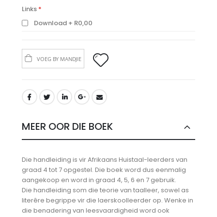
Links
Download
R0,00
VOEG BY MANDJIE
MEER OOR DIE BOEK
Die handleiding is vir Afrikaans Huistaal-leerders van
graad 4 tot 7 opgestel. Die boek word dus eenmalig
aangekoop en word in graad 4, 5, 6 en 7 gebruik.
Die handleiding som die teorie van taalleer, sowel as
literêre begrippe vir die laerskoolleerder op. Wenke in
die benadering van leesvaardigheid word ook