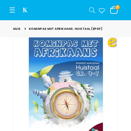
Items
0
☰
Cart
HUIS
KOMINPAS MET AFRIKAANS: HUISTAAL (EPDF)
Skip
to
the
end
of
the
images
gallery