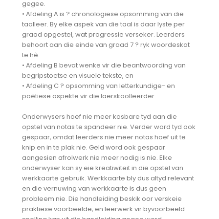
gegee.
•
Afdeling A is ? chronologiese opsomming van die
taalleer. By elke aspek van die taal is daar lyste per
graad opgestel, wat progressie verseker. Leerders
behoort aan die einde van graad 7 ? ryk woordeskat
te hê.
•
Afdeling B bevat wenke vir die beantwoording van
begripstoetse en visuele tekste, en
•
Afdeling C ? opsomming van letterkundige- en
poëtiese aspekte vir die laerskoolleerder.
Onderwysers hoef nie meer kosbare tyd aan die
opstel van notas te spandeer nie. Verder word tyd ook
gespaar, omdat leerders nie meer notas hoef uit te
knip en in te plak nie. Geld word ook gespaar
aangesien afrolwerk nie meer nodig is nie. Elke
onderwyser kan sy eie kreatiwiteit in die opstel van
werkkaarte gebruik. Werkkaarte bly dus altyd relevant
en die vernuwing van werkkaarte is dus geen
probleem nie. Die handleiding beskik oor verskeie
praktiese voorbeelde, en leerwerk vir byvoorbeeld